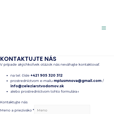
Preskočiť
na
obsah
Mai
Men
KONTAKTUJTE NÁS
V prípade akýchkoľvek otázok nás neváhajte kontaktovať
na tel. čísle
+421 905 320 312
prostredníctvom e-mailu
mplusmnova@gmail.com
/
info@zeleziarstvodomov.sk
alebo prostredníctvom tohto formulára↓
Kontaktujte nás
Meno a priezivsko
*